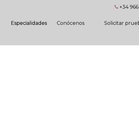
+34 966 
Especialidades
Conócenos
Solicitar prue