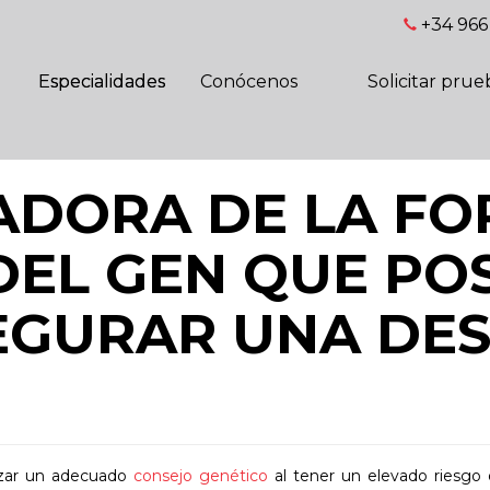
+34 966 
Especialidades
Conócenos
Solicitar prue
TADORA DE LA F
EL GEN QUE POS
EGURAR UNA DE
izar un adecuado
consejo genético
al tener un elevado riesgo 