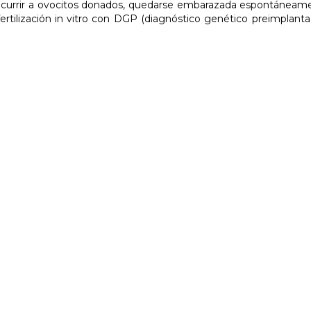
recurrir a ovocitos donados, quedarse embarazada espontáneame
e fertilización in vitro con DGP (diagnóstico genético preimplant